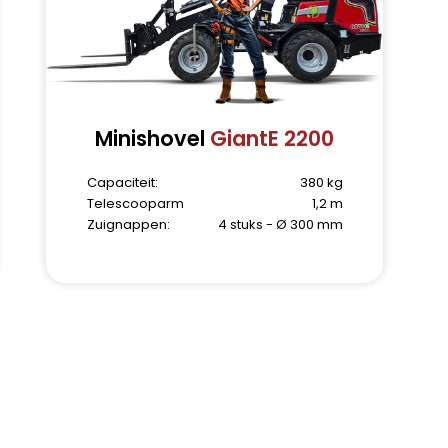
Minishovel
GiantE 2200
Capaciteit:
380 kg
Telescooparm
1,2 m
Zuignappen:
4 stuks - Ø 300 mm