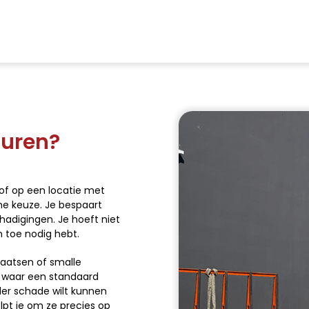
Bekijk ons assortiment
huren?
 of op een locatie met
me keuze. Je bespaart
hadigingen. Je hoeft niet
n toe nodig hebt.
laatsen of smalle
es waar een standaard
nder schade wilt kunnen
elpt je om ze precies op