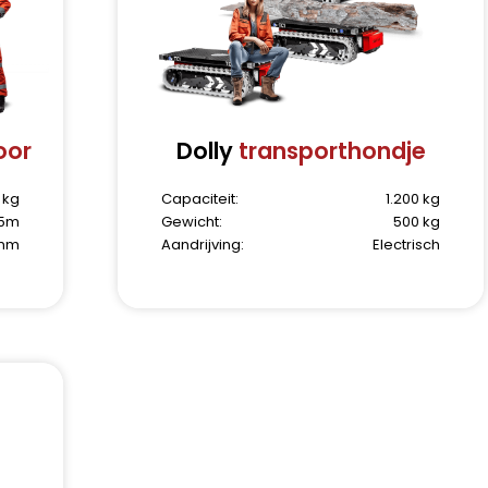
oor
Dolly
transporthondje
 kg
Capaciteit:
1.200 kg
25m
Gewicht:
500 kg
 mm
Aandrijving:
Electrisch