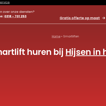
service
n over onze diensten?
ns:
0318 - 701 253
Gratis offerte op maat
Home
»
Smartliften
artlift huren bij
Hijsen in