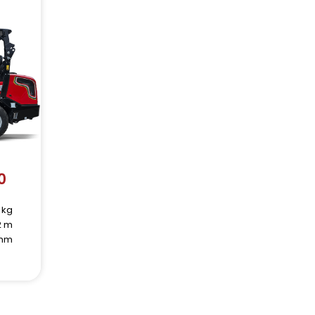
0
 kg
2 m
 mm