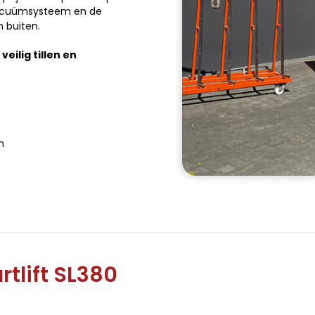
 vacuümsysteem en de
 buiten.
eilig tillen en
n
tlift SL380