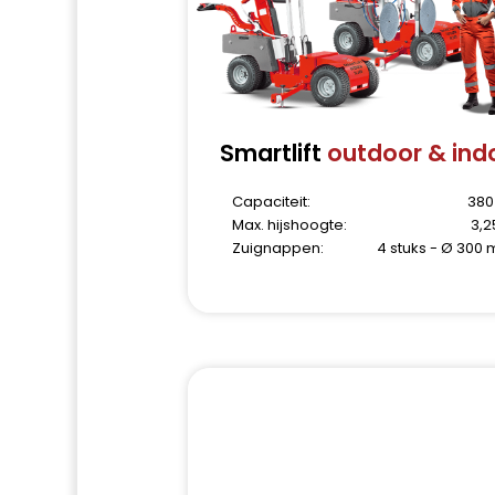
Smartlift
outdoor & ind
Capaciteit:
380
Max. hijshoogte:
3,
Zuignappen:
4 stuks - Ø 300