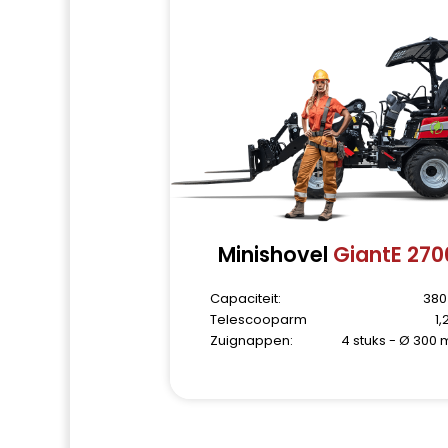
Minishovel
GiantE 270
Capaciteit:
380
Telescooparm
1,
Zuignappen:
4 stuks - Ø 300