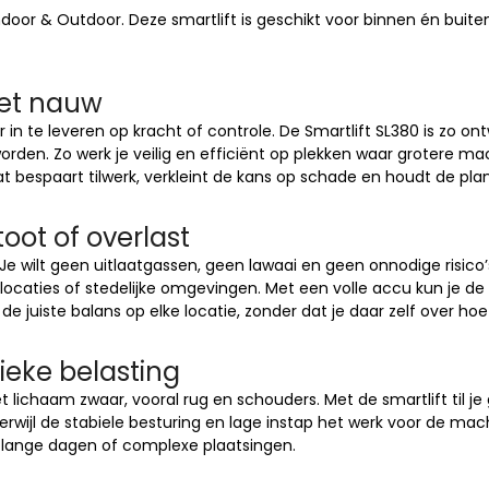
door & Outdoor. Deze smartlift is geschikt voor binnen én buiten en
het nauw
in te leveren op kracht of controle. De Smartlift SL380 is zo o
 worden. Zo werk je veilig en efficiënt op plekken waar grotere 
t bespaart tilwerk, verkleint de kans op schade en houdt de plan
toot of overlast
 wilt geen uitlaatgassen, geen lawaai en geen onnodige risico’s.
enlocaties of stedelijke omgevingen. Met een volle accu kun je 
juiste balans op elke locatie, zonder dat je daar zelf over hoe
sieke belasting
het lichaam zwaar, vooral rug en schouders. Met de smartlift til j
wijl de stabiele besturing en lage instap het werk voor de machi
bij lange dagen of complexe plaatsingen.