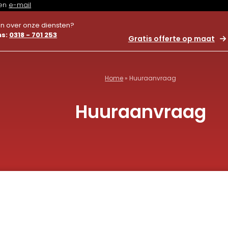
en
e-mail
n over onze diensten?
ns:
0318 - 701 253
Gratis offerte op maat
Home
»
Huuraanvraag
Huuraanvraag