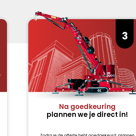
Na goedkeuring
plannen we je direct in!
Zodra je de offerte hebt goedgekeurd, plannen