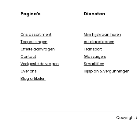
Pagina’s
Diensten
Ons assortiment
Mini hijskraan huren
Toepassingen
Autolaadkranen
Offerte aanvragen
Transport
Contact
Glaszuigers
Veelgestelde vragen
Smartliften
Over ons
Hijsplan & vergunningen
Blog artikelen
Copyright 
Copyright 