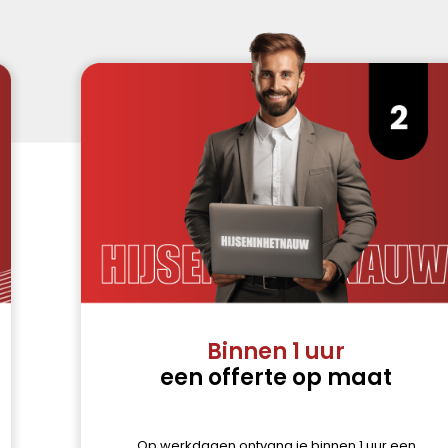
Binnen 1 uur
een offerte op maat
Op werkdagen ontvang je binnen 1 uur een