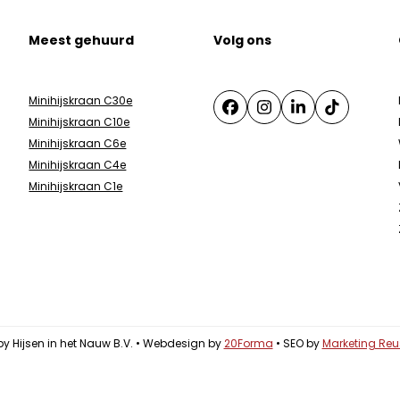
Meest gehuurd
Volg ons
Minihijskraan C30e
Facebook
Instagram
LinkedIn
Tiktok
Minihijskraan C10e
Minihijskraan C6e
Minihijskraan C4e
Minihijskraan C1e
by Hijsen in het Nauw B.V. • Webdesign by
20Forma
• SEO by
Marketing Reu
by Hijsen in het Nauw B.V. • Webdesign by
20Forma
• SEO by
Marketing Reu