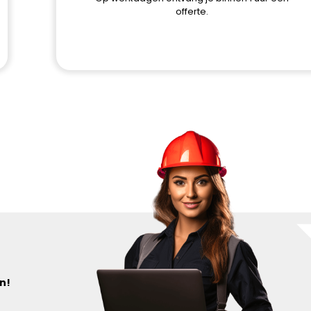
offerte.
n!